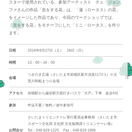
スターで使用されている、参加アーティスト チェ・ジョン
ファさんの作品「息をする花」は、「蓮（ロータス）の花」
をイメージした作品であり、今回のワークショップでは、
「息をする花」をモチーフにした「ミニ・ロータス」を作り
ます。
日程
2016年8月27日（土）、28日（日）
時間
13：00～16：00
つきのき広場（さいたま市岩槻区新方須賀1172‐1）※元
会場
荒川和船まつり会場
アクセス
岩槻駅から越谷駅方面行きバスで「大戸」下車 徒歩4分
参加
申込不要／無料／途中参加可
さいたまトリエンナーレ実行委員会事務局 （さいたま市
スポーツ文化局 文化部 文化振興課トリエンナーレ係）
お問合せ
Tel：048-829-1225 Fax：048-829-1996