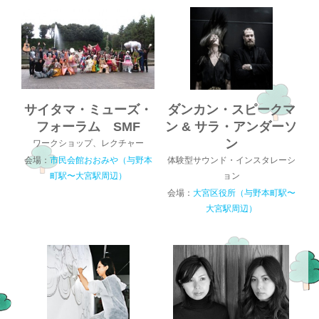
サイタマ・ミューズ・
ダンカン・スピークマ
フォーラム SMF
ン & サラ・アンダーソ
ン
ワークショップ、レクチャー
会場：
市民会館おおみや（与野本
体験型サウンド・インスタレーシ
町駅〜大宮駅周辺）
ョン
会場：
大宮区役所（与野本町駅〜
大宮駅周辺）