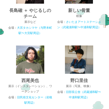
長島確 ＋ やじるしの
新しい骨董
チーム
映像
展示など
会場：
さいたまアートステーショ
ン（武蔵浦和駅〜中浦和駅周辺）
会場：
大宮タカシマヤ（与野本町
駅〜大宮駅周辺）
西尾美也
野口里佳
展示（インスタレーション）、ワ
展示（写真、映像）
ークショップ
会場：
旧部長公舎（武蔵浦和駅〜
会場：
旧民俗文化センター（岩槻
中浦和駅周辺）
駅周辺）