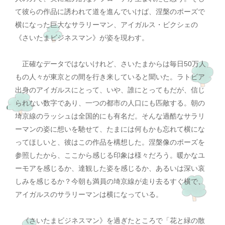
て彼らの作品に誘われて道を進んでいけば、涅槃のポーズで
横になった巨大なサラリーマン、アイガルス・ビクシェの
《さいたまビジネスマン》が姿を現わす。
正確なデータではないけれど、さいたまからは毎日50万人
もの人々が東京との間を行き来していると聞いた。ラトビア
出身のアイガルスにとって、いや、誰にとってもだが、信じ
られない数字であり、一つの都市の人口にも匹敵する。朝の
埼京線のラッシュは全国的にも有名だ。そんな過酷なサラリ
ーマンの姿に想いを馳せて、たまには何もかも忘れて横にな
ってほしいと、彼はこの作品を構想した。涅槃像のポーズを
参照したから、ここから感じる印象は様々だろう。暖かなユ
ーモアを感じるか、達観した姿を感じるか、あるいは深い哀
しみを感じるか？今朝も満員の埼京線が走り去るすぐ横で、
アイガルスのサラリーマンは横になっている。
《さいたまビジネスマン》を過ぎたところで「花と緑の散