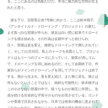
る。ここにあるのは気配だけだ。本当に魅力的な空間が生ま
れたと思う。
坂を下り、旧部長公舎7号棟に向かう。ここは鈴木桃子、
《アンタイトルド・ドローイング・プロジェクト》の家だ。
まず真っ白な部屋が作られ、彼女は白い壁に鉛筆でドローイ
ングを描き始める。その行為は会期中ずっと続けられ、
日々、部屋は姿を変え、緻密なドローイングで満たされてい
く。そして11月20日、私とのトークを合図として、プロジェ
クトはもう一つのフェーズに入っていく。観客が消しゴム
で、ドローイングを消し始めるのだ。そして会期終了日、作
家自らがメインのドローイングを消してプロジェクトは終了
する。無から生まれ、形を変え続け、また無に戻る。無とは
何もないということではなく、純粋な可能性だ。鈴木桃子は
この小さな白い部屋の中で、様々なものが相互に作用し、生
成を続ける生命的な宇宙そのものを出現させている。ロンド
ンや香港で注目されながら、日本では発表の機会に恵まれて
こなかったから、彼女にこうした発表の場を提供できたこと