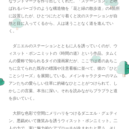
なランドマークを作り出してくれた。「ステーション」と呼
ばれるパーゴラのような構造物を「花と緑の散歩道」の4箇所
に設置したが、ひとつにたどり着くと次のステーションが自
然と目に入ってくるから、人は迷うことなく道を進んでい
く。
ダニエルのステーションとともに人を誘っていくのが、ウ
ィスット・ポンニミットの《時間の道》という作品。タムく
んの愛称で知られるタイの漫画家だが、ここでは道のあちこ
ちに立てられた既存の標識や注意看板に並べて、彼の「ひと
ことシリーズ」を展開している。メインキャラクターのマム
アンたちの愛らしい仕草に的確なひとことがつけられて、し
かしこの言葉、本当に深い。それを読みながらブラブラと道
を歩いていく。
大胆な色彩で空間にメリハリをつけるダニエル・グェティ
ン、悪戯めいて微笑みを誘うウィスット・ポンニミット。二
人の力で、実に魅力的なアプローチが生まれたと思う。そし