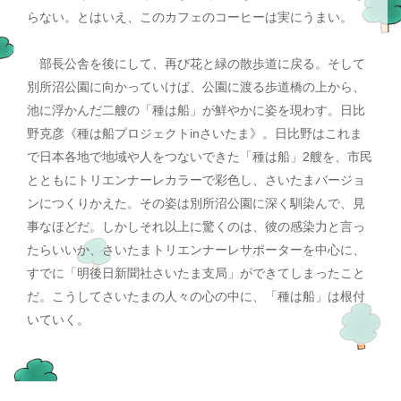
らない。とはいえ、このカフェのコーヒーは実にうまい。
部長公舎を後にして、再び花と緑の散歩道に戻る。そして
別所沼公園に向かっていけば、公園に渡る歩道橋の上から、
池に浮かんだ二艘の「種は船」が鮮やかに姿を現わす。日比
野克彦《種は船プロジェクトinさいたま》。日比野はこれま
で日本各地で地域や人をつないできた「種は船」2艘を、市民
とともにトリエンナーレカラーで彩色し、さいたまバージョ
ンにつくりかえた。その姿は別所沼公園に深く馴染んで、見
事なほどだ。しかしそれ以上に驚くのは、彼の感染力と言っ
たらいいか、さいたまトリエンナーレサポーターを中心に、
すでに「明後日新聞社さいたま支局」ができてしまったこと
だ。こうしてさいたまの人々の心の中に、「種は船」は根付
いていく。