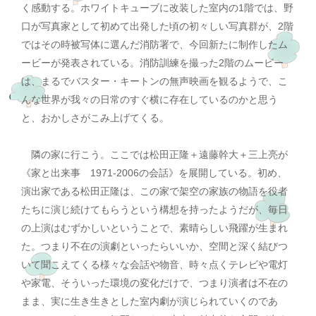
く感動する。ホワイトキューブに改装した室内の1階では、野
口が写真家として初めて出発した頃の初々しい写真群が、2階
ではその時被写体に選んだ消防署で、今回新たに制作したム
ービーが発表されている。消防訓練を撮った2階のムービー
は、まるでバスター・キートンの無声映画を観るようで、こ
んな世界が我々の日常のすぐ横に存在しているのかと思う
と、おかしさがこみ上げてくる。
隣の家に行こう。ここでは松田正隆＋遠藤幹大＋三上亮が
《家と出来事 1971-2006の会話》を展開している。初め、
演出家である松田正隆は、この家で架空の家族の物語を役者
たちに演じ続けてもらうという構想を持ったようだが、毎日
の上演はむずかしいということで、素晴らしい飛躍が生まれ
た。つまり不在の演劇といったらいいか、空間と深く結びつ
いて聞こえてくる様々な会話や物音、時々点くテレビや電灯
や家電、そういった環境の変化だけで、つまり演者は不在の
まま、実に生き生きとした室内劇が演じられていくのであ