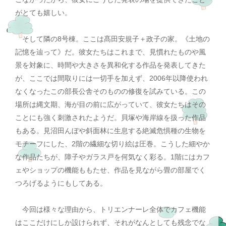
がとても嬉しい。
そして隣の8号棟。ここは髙田安規子＋政子の家。《土地の
記憶を辿って》だ。彼女たちはこれまで、見慣れたものや風
景を対象に、時間や大きさを異和化する作品を発表してきた
が、ここでは間取りには一切手を加えず、2006年以降使われ
なくなったこの部長公舎そのものの修復を試みている。この
場所は縄文期、海が目の前に広がっていて、彼女たちはその
ことにも強く刺激されたようだ。貝塚や海岸線を扱った作品
もある。見沼田んぼや斜面林に生息する絶滅危惧種の生物を
モチーフにした、2階の繊細な切り絵は圧巻。こうした細やか
な作品たちが、障子やガラス戸を何気なく彩る。1階にはカフ
ェやショップの機能ももたせ、作品を見ながら畳の部屋でく
つろげるようにもしてある。
今回は様々な理由から、トリエンナーレ全体でカフェ機能
はここだけにしか設けられず、それがなんとしても残念でな