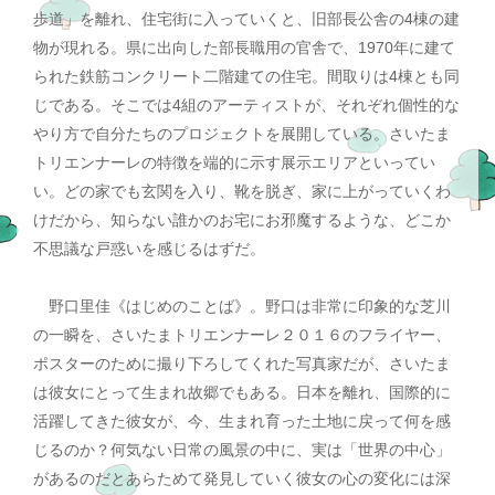
歩道」を離れ、住宅街に入っていくと、旧部長公舎の4棟の建
物が現れる。県に出向した部長職用の官舎で、1970年に建て
られた鉄筋コンクリート二階建ての住宅。間取りは4棟とも同
じである。そこでは4組のアーティストが、それぞれ個性的な
やり方で自分たちのプロジェクトを展開している。さいたま
トリエンナーレの特徴を端的に示す展示エリアといってい
い。どの家でも玄関を入り、靴を脱ぎ、家に上がっていくわ
けだから、知らない誰かのお宅にお邪魔するような、どこか
不思議な戸惑いを感じるはずだ。
野口里佳《はじめのことば》。野口は非常に印象的な芝川
の一瞬を、さいたまトリエンナーレ２０１６のフライヤー、
ポスターのために撮り下ろしてくれた写真家だが、さいたま
は彼女にとって生まれ故郷でもある。日本を離れ、国際的に
活躍してきた彼女が、今、生まれ育った土地に戻って何を感
じるのか？何気ない日常の風景の中に、実は「世界の中心」
があるのだとあらためて発見していく彼女の心の変化には深