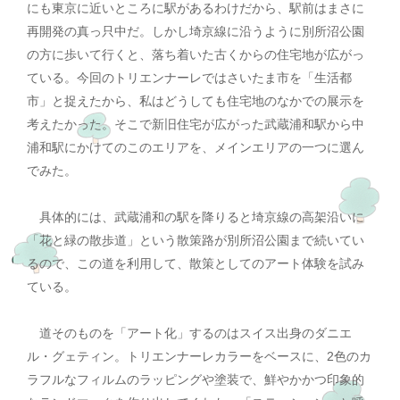
にも東京に近いところに駅があるわけだから、駅前はまさに
再開発の真っ只中だ。しかし埼京線に沿うように別所沼公園
の方に歩いて行くと、落ち着いた古くからの住宅地が広がっ
ている。今回のトリエンナーレではさいたま市を「生活都
市」と捉えたから、私はどうしても住宅地のなかでの展示を
考えたかった。そこで新旧住宅が広がった武蔵浦和駅から中
浦和駅にかけてのこのエリアを、メインエリアの一つに選ん
でみた。
具体的には、武蔵浦和の駅を降りると埼京線の高架沿いに
「花と緑の散歩道」という散策路が別所沼公園まで続いてい
るので、この道を利用して、散策としてのアート体験を試み
ている。
道そのものを「アート化」するのはスイス出身のダニエ
ル・グェティン。トリエンナーレカラーをベースに、2色のカ
ラフルなフィルムのラッピングや塗装で、鮮やかかつ印象的