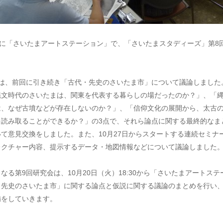
）に「さいたまアートステーション」で、「さいたまスタディーズ」第8
では、前回に引き続き「古代・先史のさいたま市」について議論しました
縄文時代のさいたまは、関東を代表する暮らしの場だったのか？」、「
は、なぜ古墳などが存在しないのか？」、「信仰文化の展開から、太古
を読み取ることができるか？」の3点で、それら論点に関する最終的なま
て意見交換をしました。また、10月27日からスタートする連続セミナ
レクチャー内容、提示するデータ・地図情報などについて議論しました
なる第9回研究会は、10月20日（火）18:30から「さいたまアートス
・先史のさいたま市」に関する論点と仮説に関する議論のまとめを行い
備をしていきます。