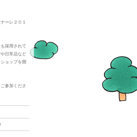
ンナーレ２０１
にも採用されて
ごや日常品など
クショップを開
ひご参加くださ
30