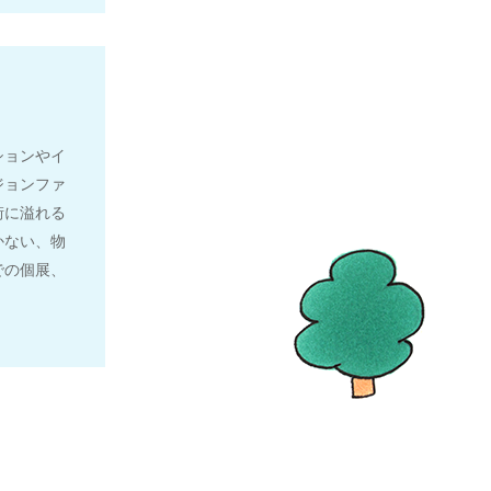
ションやイ
ジョンファ
街に溢れる
かない、物
での個展、