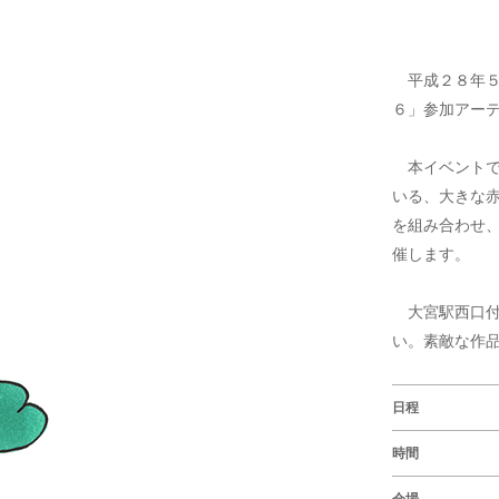
平成２８年５
６」参加アー
本イベントで
いる、大きな
を組み合わせ
催します。
大宮駅西口付
い。素敵な作
日程
時間