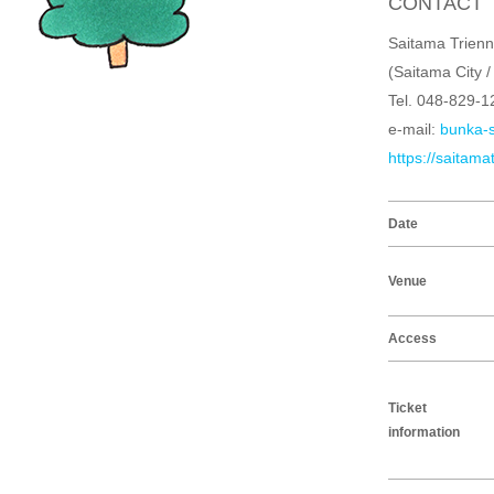
CONTACT
Saitama Trienn
(Saitama City / 
Tel. 048-829-
e-mail:
bunka-s
https://saitama
Date
Venue
Access
Ticket
information