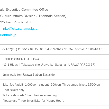
ale Executive Committee Office
Cultural Affairs Division / Triennale Section)
1225 Fax.048-829-1996
hinko@city.saitama.lg.jp
triennale.jp
Oct.07(Fri.) 11:00-17:02, Oct.08(Sat.) 13:00-17:30, Dec.03(Sat.) 13:00-16:15
UNITED CINEMAS URAWA
(11-1 Higashi-Takasago-cho Urawa-ku, Saitama - URAWA PARCO 6F)
1min walk from Urawa Station East side
ticket fee / adult : 1,000yen student : 500yen Three times ticket : 2,500yen
Door tickets only.
Ticket sale starts 1 hour before screening.
Please use Three times ticket for 'Happy Hour'.