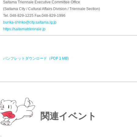
Saitama Triennale Executive Committee Office
(Saitama City / Cultural Affairs Division / Triennale Section)
Tel. 048-829-1225 Fax.048-829-1996
bunka-shinko@city.saitama.lg.jp
https://saitamatriennale.jp
パンフレットダウンロード（PDF 1 MB)
関連イベント