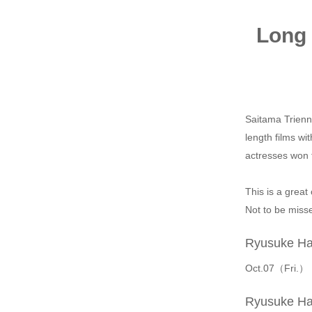
Long 
Saitama Trienn
length films wi
actresses won 
This is a great 
Not to be misse
Ryusuke Ha
Oct.07（Fri.） 
Ryusuke Ha