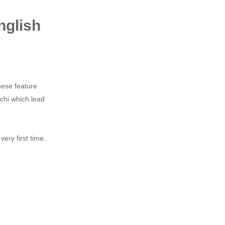
nglish
nese feature
chi which lead
very first time.