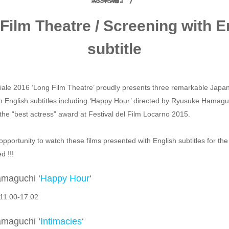
Film Theatre / Screening with E
subtitle
iale 2016 ‘Long Film Theatre’ proudly presents three remarkable Japa
th English subtitles including ‘Happy Hour’ directed by Ryusuke Hamagu
the “best actress” award at Festival del Film Locarno 2015.
opportunity to watch these films presented with English subtitles for the 
d !!!
maguchi ‘
Happy Hour
‘
11:00-17:02
maguchi ‘
Intimacies
‘