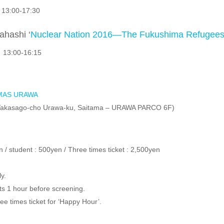
13:00-17:30
ahashi ‘
Nuclear Nation 2016―The Fukushima Refugees
 13:00-16:15
MAS URAWA
-Takasago-cho Urawa-ku, Saitama – URAWA PARCO 6F)
n / student : 500yen / Three times ticket : 2,500yen
y.
rts 1 hour before screening.
e times ticket for ‘Happy Hour’.