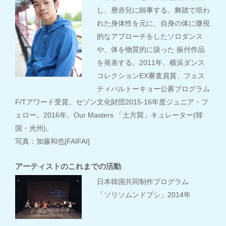
し、麿赤兒に師事する。舞踏で培わ
れた身体性を元に、自身の体に微視
的なアプローチをしたソロダンス
や、体を物質的に扱った 振付作品
を発表する。2011年、横浜ダンス
コレクションEX審査員賞、フェス
ティバルトーキョー公募プログラム
F/Tアワード受賞。セゾン文化財団2015-16年度ジュニア・フ
ェロー。2016年、Our Masters 「土方巽」キュレーター(韓
国・光州)。
写真：加藤和也[FAIFAI]
アーティストのこれまでの活動
日本韓国共同制作プログラム
「ソリソムンドプシ」2014年