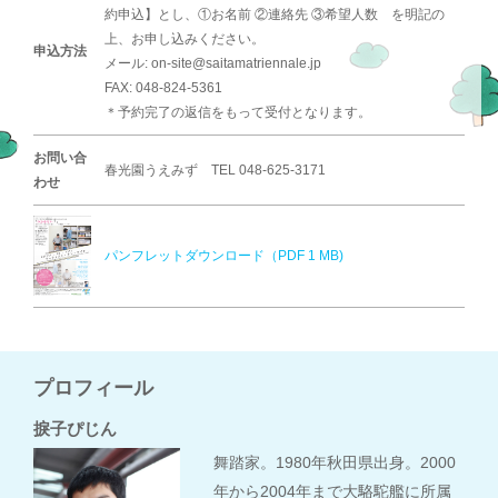
約申込】とし、①お名前 ②連絡先 ③希望人数 を明記の
上、お申し込みください。
申込方法
メール: on-site@saitamatriennale.jp
FAX: 048-824-5361
＊予約完了の返信をもって受付となります。
お問い合
春光園うえみず TEL 048-625-3171
わせ
パンフレットダウンロード（PDF 1 MB)
プロフィール
捩子ぴじん
舞踏家。1980年秋田県出身。2000
年から2004年まで大駱駝艦に所属