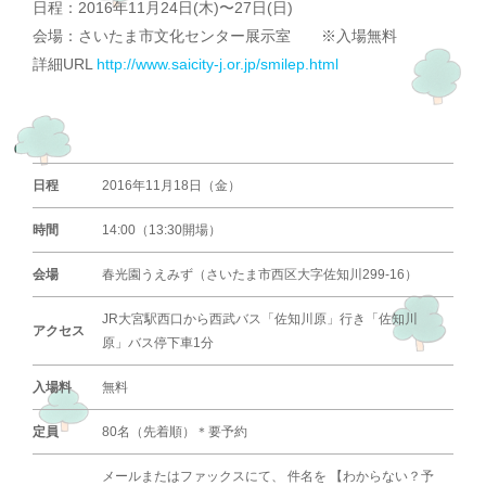
日程：2016年11月24日(木)〜27日(日)
会場：さいたま市文化センター展示室 ※入場無料
詳細URL
http://www.saicity-j.or.jp/smilep.html
日程
2016年11月18日（金）
時間
14:00（13:30開場）
会場
春光園うえみず（さいたま市西区大字佐知川299-16）
JR大宮駅西口から西武バス「佐知川原」行き「佐知川
アクセス
原」バス停下車1分
入場料
無料
定員
80名（先着順）＊要予約
メールまたはファックスにて、 件名を 【わからない？予