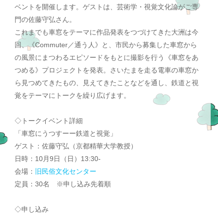
ベントを開催します。ゲストは、芸術学・視覚文化論がご専
門の佐藤守弘さん。
これまでも車窓をテーマに作品発表をつづけてきた大洲は今
回、《Commuter／通う人》と、市民から募集した車窓から
の風景にまつわるエピソードをもとに撮影を行う《車窓をあ
つめる》プロジェクトを発表。さいたまを走る電車の車窓か
ら見つめてきたもの、見えてきたことなどを通し、鉄道と視
覚をテーマにトークを繰り広げます。
◇トークイベント詳細
「車窓にうつすーー鉄道と視覚」
ゲスト：佐藤守弘（京都精華大学教授）
日時：10月9日（日）13:30-
会場：
旧民俗文化センター
定員：30名 ※申し込み先着順
◇申し込み