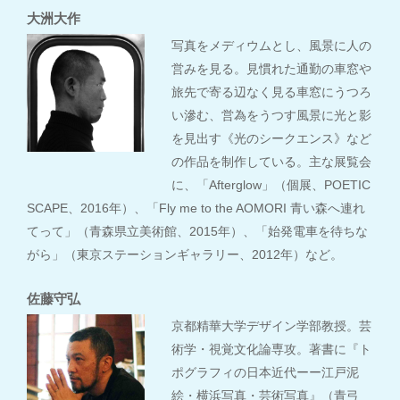
大洲大作
写真をメディウムとし、風景に人の
営みを見る。見慣れた通勤の車窓や
旅先で寄る辺なく見る車窓にうつろ
い滲む、営為をうつす風景に光と影
を見出す《光のシークエンス》など
の作品を制作している。主な展覧会
に、「Afterglow」（個展、POETIC
SCAPE、2016年）、「Fly me to the AOMORI 青い森へ連れ
てって」（青森県立美術館、2015年）、「始発電車を待ちな
がら」（東京ステーションギャラリー、2012年）など。
佐藤守弘
京都精華大学デザイン学部教授。芸
術学・視覚文化論専攻。著書に『ト
ポグラフィの日本近代ーー江戸泥
絵・横浜写真・芸術写真』（青弓